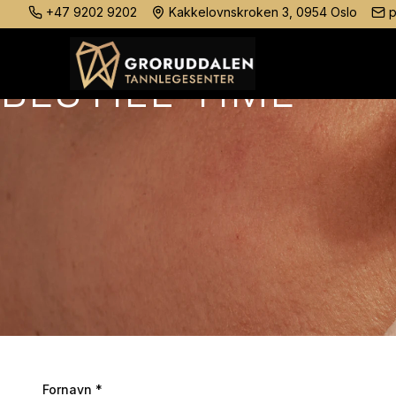
+47 9202 9202
Kakkelovnskroken 3, 0954 Oslo
p
BESTILL TIME
Fornavn *