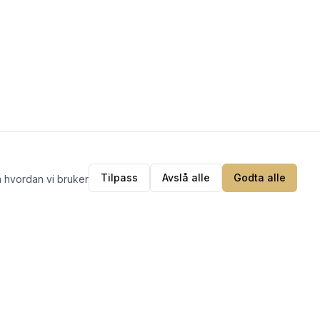
Tilpass
Avslå alle
Godta alle
m hvordan vi bruker