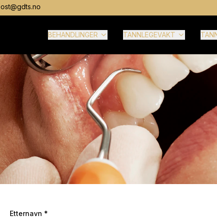
ost@gdts.no
BEHANDLINGER
TANNLEGEVAKT
TAN
Etternavn *