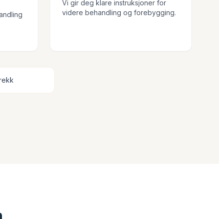
Vi gir deg klare instruksjoner for
videre behandling og forebygging.
handling
krekk
n