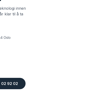
eknologi innen
 klar til å ta
54 Oslo
 02 92 02