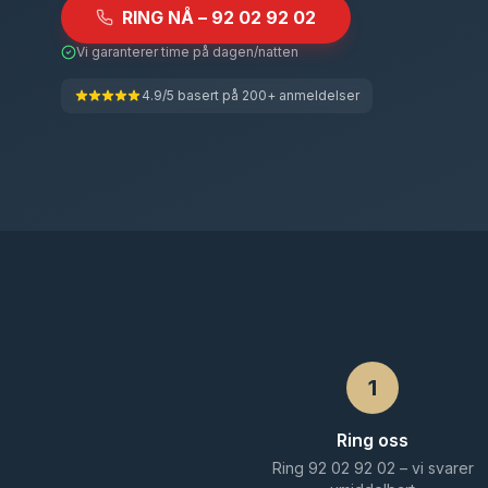
RING NÅ – 92 02 92 02
Vi garanterer time på dagen/natten
4.9/5 basert på 200+ anmeldelser
1
Ring oss
Ring 92 02 92 02 – vi svarer