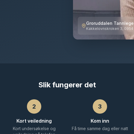
Groruddalen Tannleges
Kakkelovnskroken 3, 0954
Slik fungerer det
2
3
Kort veiledning
Kom inn
Kort undersøkelse og
Få time samme dag eller natt