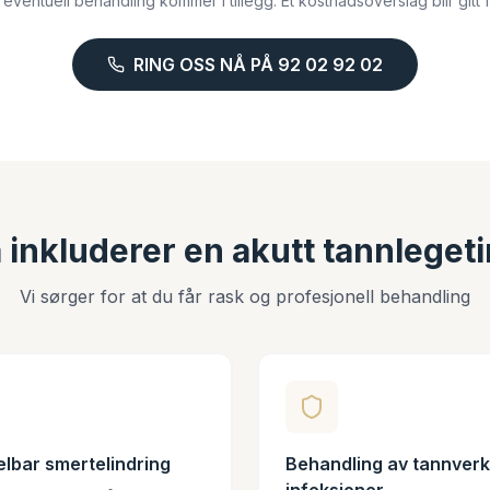
 eventuell behandling kommer i tillegg. Et kostnadsoverslag blir gitt 
RING OSS NÅ PÅ 92 02 92 02
 inkluderer en akutt tannleget
Vi sørger for at du får rask og profesjonell behandling
lbar smertelindring
Behandling av tannverk