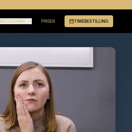
NREGULERING
PRISER
TIMEBESTILLING