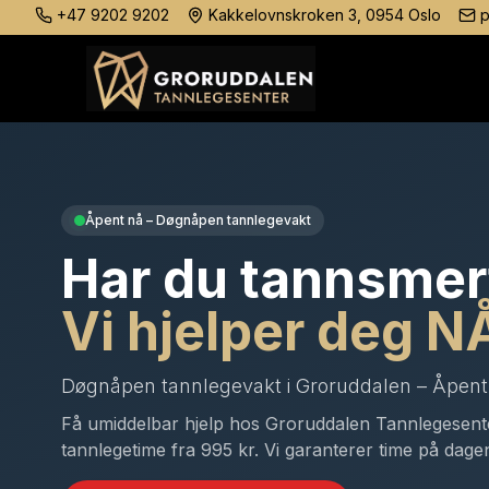
+47 9202 9202
Kakkelovnskroken 3, 0954 Oslo
p
Åpent nå – Døgnåpen tannlegevakt
Har du tannsmer
Vi hjelper deg N
Døgnåpen tannlegevakt i Groruddalen – Åpent
Få umiddelbar hjelp hos Groruddalen Tannlegesente
tannlegetime fra 995 kr. Vi garanterer time på dage